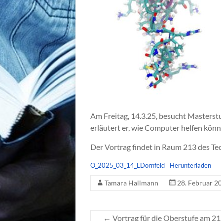
Am Freitag, 14.3.25, besucht Masters
erläutert er, wie Computer helfen könn
Der Vortrag findet in Raum 213 des Te
O_2025_03_14_LDornfeld
Herunterladen
Tamara Hallmann
28. Februar 2
←
Vortrag für die Oberstufe am 21