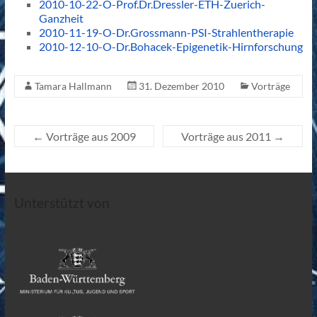
2010-10-22-O-Prof.Dr.Dressler-ETH-Zuerich-
Ganzheit
2010-11-19-O-Dr.Grossmann-PSI-Strahlentherapie
2010-12-10-O-Dr.Bohacek-Epigenetik-Hirnforschung
Tamara Hallmann
31. Dezember 2010
Vorträge
←
Vorträge aus 2009
Vorträge aus 2011
→
Unterstützt von