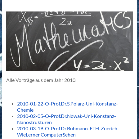
Alle Vorträge aus dem Jahr 2010.
2010-01-22-O-Prof.Dr.S.Polarz-Uni-Konstanz-
Chemie
2010-02-05-O-Prof.Dr.Nowak-Uni-Konstanz-
Nanostrukturen
2010-03-19-O-Prof.Dr.Buhmann-ETH-Zuerich-
WieLernenComputerSehen